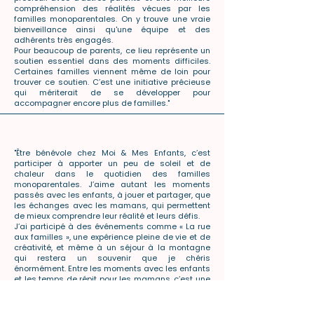
compréhension des réalités vécues par les
familles monoparentales. On y trouve une vraie
bienveillance ainsi qu'une équipe et des
adhérents très engagés.
​Pour beaucoup de parents, ce lieu représente un
soutien essentiel dans des moments difficiles.
Certaines familles viennent même de loin pour
trouver ce soutien. C’est une initiative précieuse
qui mériterait de se développer pour
accompagner encore plus de familles."
"Être bénévole chez Moi & Mes Enfants, c’est
participer à apporter un peu de soleil et de
chaleur dans le quotidien des familles
monoparentales. J’aime autant les moments
passés avec les enfants, à jouer et partager, que
les échanges avec les mamans, qui permettent
de mieux comprendre leur réalité et leurs défis.
J’ai participé à des événements comme « La rue
aux familles », une expérience pleine de vie et de
créativité, et même à un séjour à la montagne
qui restera un souvenir que je chéris
énormément. Entre les moments avec les enfants
et les temps de répit pour les mamans, c’est une
expérience à la fois joyeuse, humaine et vraiment
enrichissante."